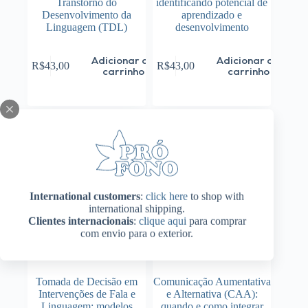
Transtorno do
identificando potencial de
Desenvolvimento da
aprendizado e
Linguagem (TDL)
desenvolvimento
Adicionar ao
Adicionar ao
R$
43,00
R$
43,00
carrinho
carrinho
International customers
:
click here
to shop with
international shipping.
Clientes internacionais
:
clique aqui
para comprar
com envio para o exterior.
Tomada de Decisão em
Comunicação Aumentativa
Intervenções de Fala e
e Alternativa (CAA):
Linguagem: modelos
quando e como integrar