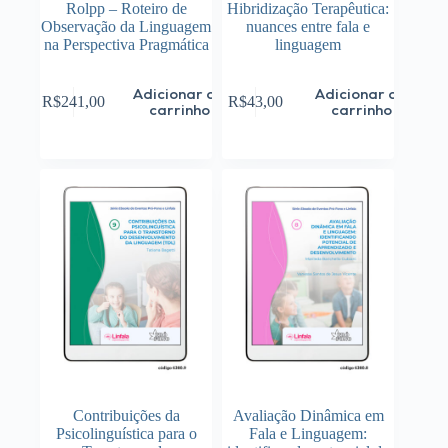
Rolpp – Roteiro de
Hibridização Terapêutica:
Observação da Linguagem
nuances entre fala e
na Perspectiva Pragmática
linguagem
Adicionar ao
Adicionar ao
R$
241,00
R$
43,00
carrinho
carrinho
Contribuições da
Avaliação Dinâmica em
Psicolinguística para o
Fala e Linguagem: