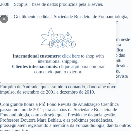
2008 – Scopus – base de dados produzida pela Elsevier.
2011 – Gentilmente cedida à Sociedade Brasileira de Fonoaudiologia,
sendo alterado seu título para “Jornal da Sociedade Brasileira de
Fonoaudiologia – JSBFa.”
Estas conquistas devem ser creditadas a todos que se envolveram neste
processo de produção científica: seus autores, seus pares; Doutora
Dinah Aguiar Población, responsável pela Comunicação Científica
Geral e incentivadora constante da manutenção e melhoramento das
International customers
:
click here
to shop with
publicações periódicas; sua editora executiva, Heliane Campanatti-
international shipping.
Ostiz, que gerenciou os procedimentos editoriais desta Revista desde a
Clientes internacionais
:
clique aqui
para comprar
sua fundação em 1989; suas duas incansáveis editoras científicas,
com envio para o exterior.
Doutora Maria Valéria Schmidt Goffi Gomez, direcionando a Revista
de 1989 a março 2001, e a Professora Doutora Claudia Regina
Furquim de Andrade, que assumiu o comando, dando-lhe novo
impulso, de setembro de 2001 a dezembro de 2010.
Com grande honra a Pró-Fono Revista de Atualização Científica
passou no ano de 2011 para as mãos da Sociedade Brasileira de
Fonoaudiologia, com o desejo que a Presidente daquela gestão,
Professora Doutora Mara Behlau, e as próximas presidências,
prosseguissem registrando a memória da Fonoaudiologia, dando outros
novos impulsos.