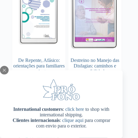
De Repente, Afásico:
Destreino no Manejo das
orientações para familiares
Disfagias: caminhos e
e pacientes
possibilidades
Adicionar ao
Adicionar ao
R$
43,00
R$
43,00
carrinho
carrinho
International customers
:
click here
to shop with
international shipping.
Clientes internacionais
:
clique aqui
para comprar
com envio para o exterior.