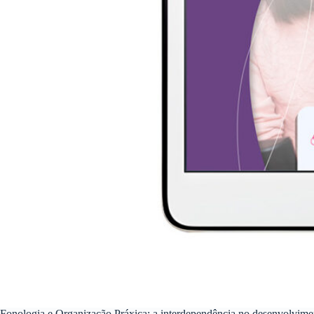
Fonologia e Organização Práxica: a interdependência no desenvolvimen