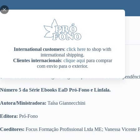
International customers
:
click here
to shop with
international shipping.
Clientes internacionais
:
clique aqui
para comprar
com envio para o exterior.
Título do Ebook:
Fonologia e Organização Práxica: a interdependênci
Número 5 da Série Ebooks EaD Pró-Fono e Linfala.
Autora/Ministradora:
Taísa Giannecchini
Editora:
Pró-Fono
Coeditores:
Focus Formação Profissional Ltda ME; Vanessa Vicente Fo