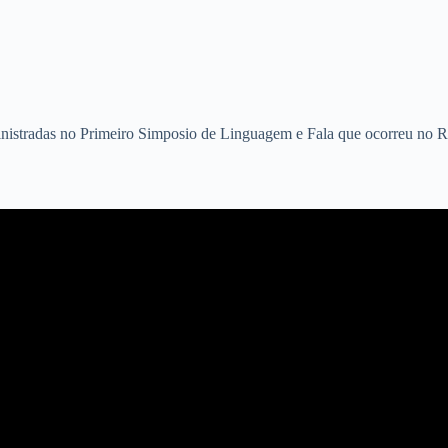
nistradas no Primeiro Simposio de Linguagem e Fala que ocorreu no R