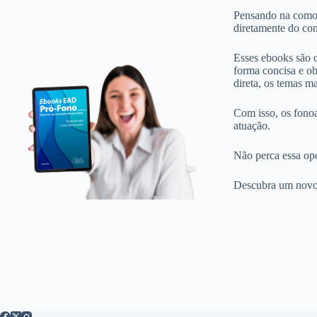
Pensando na comodi
diretamente do con
Esses ebooks são c
forma concisa e ob
direta, os temas ma
Com isso, os fonoa
atuação.
Não perca essa opo
Descubra um novo 