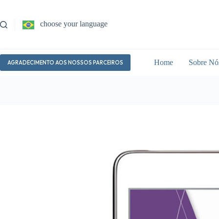
Pular
para
o
choose your language
conteúdo
Home
Sobre Nó
AGRADECIMENTO AOS NOSSOS PARCEIROS