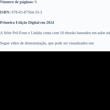
Número de páginas:
9.
ISBN:
978-65-87564-33-3
Primeira Edição Digital em 2024
A Série Pró-Fono e Linfala conta com 10 ebooks baseados em aulas mi
Segue vídeo de demonstração, que pode ser visualizados em: