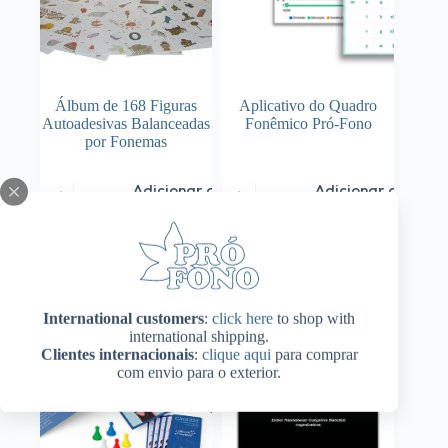
produto
Álbum de 168 Figuras
Aplicativo do Quadro
Autoadesivas Balanceadas
Fonêmico Pró-Fono
por Fonemas
Adicionar ao
Adicionar ao
R$
84,00
R$
160,00
carrinho
carrinho
International customers
:
click here
to shop with
international shipping.
Clientes internacionais
:
clique aqui
para comprar
com envio para o exterior.