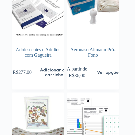
Adolescentes e Adultos
Aeronaso Altmann Pró-
com Gagueira
Fono
Este
A partir de
Adicionar ao
Ver opções
R$
277,00
produto
carrinho
R$
36,00
tem
várias
variantes.
As
opções
podem
ser
escolhidas
na
página
do