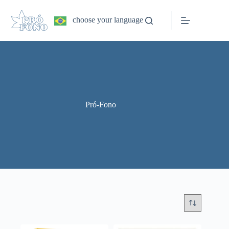
Pular
para
choose your language
o
conteúdo
Pró-Fono