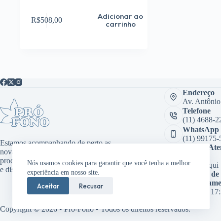
Adicionar ao
R$
508,00
carrinho
Endereço
Av. Antônio
Telefone
(11) 4688-2
WhatsApp
(11) 99175-
Estamos acompanhando de perto as
Sala de At
novas tecnologias, desenvolvendo
Virtual:
produtos inovadores como aplicativos
Nós usamos cookies para garantir que você tenha a melhor
Clique aqui
e dispositivos médicos.
experiência em nosso site.
Horário de
funcioname
Aceitar
Recusar
08:00 às 17
Copyright © 2026 • Pró-Fono • Todos os direitos reservados.