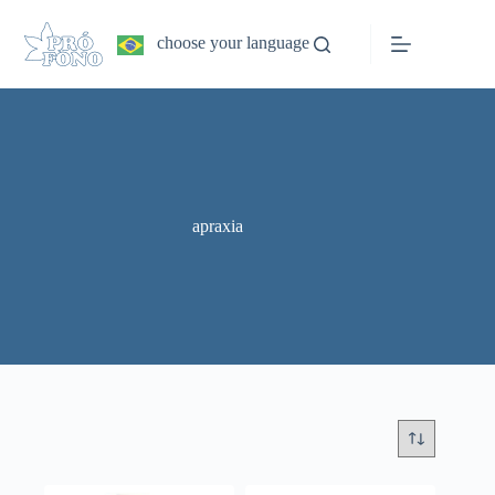
Pular
para
choose your language
o
conteúdo
apraxia