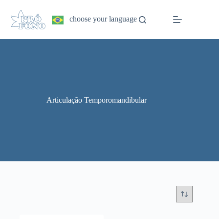
Pular
para
choose your language
o
conteúdo
Articulação Temporomandibular