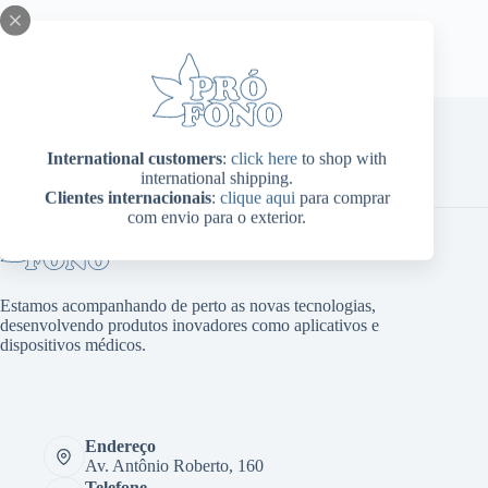
International customers
:
click here
to shop with
Home
Sobre Nós
Produtos
Blog
Contato
international shipping.
Minha conta
Clientes internacionais
:
clique aqui
para comprar
com envio para o exterior.
Estamos acompanhando de perto as novas tecnologias,
desenvolvendo produtos inovadores como aplicativos e
dispositivos médicos.
Endereço
Av. Antônio Roberto, 160
Telefone