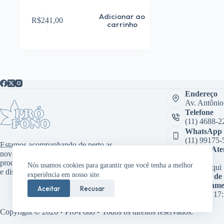
Adicionar ao
R$
241,00
carrinho
Endereço
Av. Antônio
Telefone
(11) 4688-2
WhatsApp
(11) 99175-
Estamos acompanhando de perto as
Sala de At
novas tecnologias, desenvolvendo
Virtual:
produtos inovadores como aplicativos
Nós usamos cookies para garantir que você tenha a melhor
Clique aqui
e dispositivos médicos.
experiência em nosso site.
Horário de
funcioname
Aceitar
Recusar
08:00 às 17
Copyright © 2026 • Pró-Fono • Todos os direitos reservados.