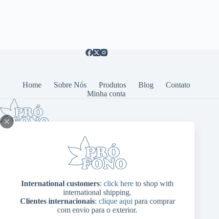
Home
Sobre Nós
Produtos
Blog
Contato
Minha conta
Estamos acompanhando de perto as novas tecnologias,
desenvolvendo produtos inovadores como aplicativos e
dispositivos médicos.
International customers
:
click here
to shop with
international shipping.
Clientes internacionais
:
clique aqui
para comprar
Endereço
com envio para o exterior.
Av. Antônio Roberto, 160