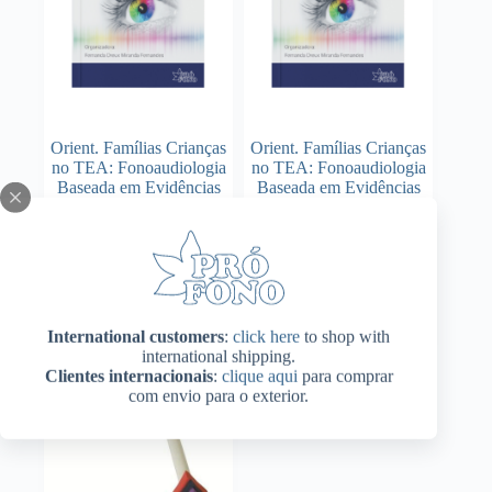
Orient. Famílias Crianças
Orient. Famílias Crianças
no TEA: Fonoaudiologia
no TEA: Fonoaudiologia
Baseada em Evidências
Baseada em Evidências
(Impresso)
(Plataforma Pró-Fono de
Livros Digitais)
Adicionar ao
Adicionar ao
R$
112,00
R$
99,00
carrinho
carrinho
International customers
:
click here
to shop with
international shipping.
Clientes internacionais
:
clique aqui
para comprar
com envio para o exterior.