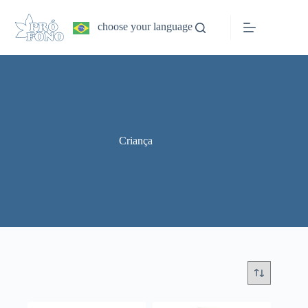
Pular
para
choose your language
o
conteúdo
Criança