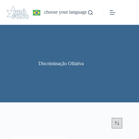
Pular
para
choose your language
o
conteúdo
Discriminação Olfativa