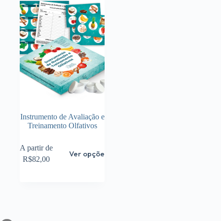
Instrumento de Avaliação e
Treinamento Olfativos
Este
A partir de
Ver opções
produto
R$
82,00
tem
várias
variantes.
As
opções
podem
ser