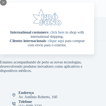
escolhidas
na
página
do
produto
International customers
:
click here
to shop with
Home
Sobre Nós
Produtos
Blog
Contato
international shipping.
Minha conta
Clientes internacionais
:
clique aqui
para comprar
com envio para o exterior.
Estamos acompanhando de perto as novas tecnologias,
desenvolvendo produtos inovadores como aplicativos e
dispositivos médicos.
Endereço
Av. Antônio Roberto, 160
Telefone
(11) 4688-2220