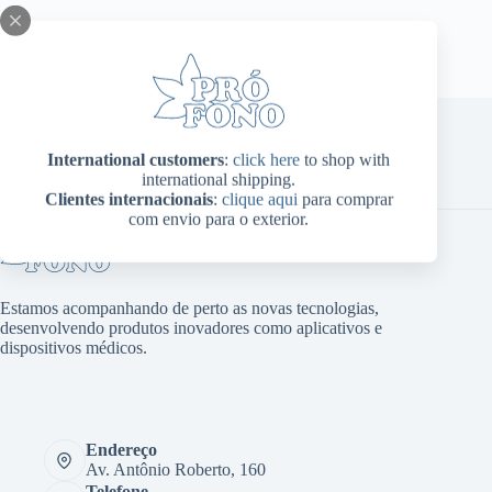
International customers
:
click here
to shop with
Home
Sobre Nós
Produtos
Blog
Contato
international shipping.
Minha conta
Clientes internacionais
:
clique aqui
para comprar
com envio para o exterior.
Estamos acompanhando de perto as novas tecnologias,
desenvolvendo produtos inovadores como aplicativos e
dispositivos médicos.
Endereço
Av. Antônio Roberto, 160
Telefone