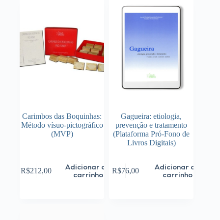
Carimbos das Boquinhas:
Gagueira: etiologia,
Método vísuo-pictográfico
prevenção e tratamento
(MVP)
(Plataforma Pró-Fono de
Livros Digitais)
Adicionar ao
Adicionar ao
R$
212,00
R$
76,00
carrinho
carrinho