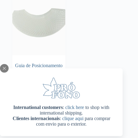
Guia de Posicionamento
Labial Pró-Fono
Adicionar ao
R$
73,00
carrinho
International customers
:
click here
to shop with
international shipping.
Clientes internacionais
:
clique aqui
para comprar
com envio para o exterior.