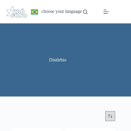
Pular
para
choose your language
o
conteúdo
Distúrbio