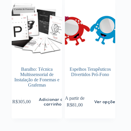
Baralho: Técnica
Espelhos Terapêuticos
Multissensorial de
Divertidos Pró-Fono
Instalação de Fonemas e
Grafemas
Este
A partir de
Adicionar ao
Ver opções
R$
305,00
produto
carrinho
R$
81,00
tem
várias
variantes.
As
opções