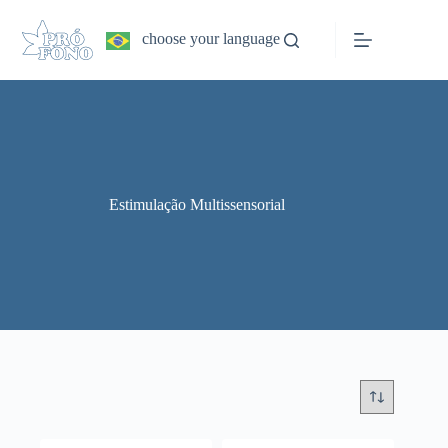
Pular
para
choose your language
o
conteúdo
Estimulação Multissensorial