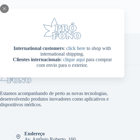
podem
ser
escolhidas
na
página
do
produto
International customers
:
click here
to shop with
international shipping.
Home
Sobre Nós
Produtos
Blog
Contato
Clientes internacionais
:
clique aqui
para comprar
Minha conta
com envio para o exterior.
Estamos acompanhando de perto as novas tecnologias,
desenvolvendo produtos inovadores como aplicativos e
dispositivos médicos.
Endereço
Av. Antônio Roberto, 160