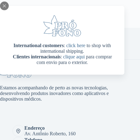
International customers
:
click here
to shop with
Home
Sobre Nós
Produtos
Blog
Contato
international shipping.
Minha conta
Clientes internacionais
:
clique aqui
para comprar
com envio para o exterior.
Estamos acompanhando de perto as novas tecnologias,
desenvolvendo produtos inovadores como aplicativos e
dispositivos médicos.
Endereço
Av. Antônio Roberto, 160
Telefone