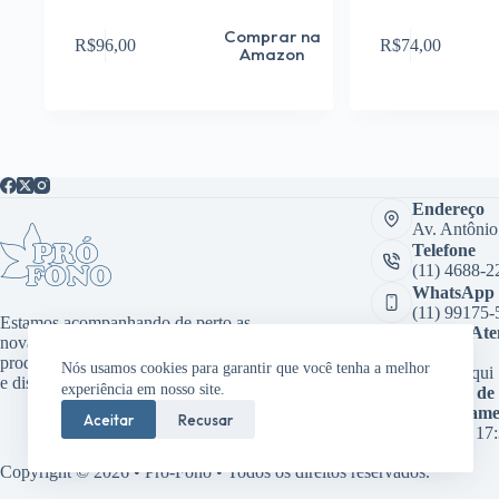
Comprar na
R$
96,00
R$
74,00
Amazon
Endereço
Av. Antônio
Telefone
(11) 4688-2
WhatsApp
(11) 99175-
Estamos acompanhando de perto as
Sala de At
novas tecnologias, desenvolvendo
Virtual:
produtos inovadores como aplicativos
Nós usamos cookies para garantir que você tenha a melhor
Clique aqui
e dispositivos médicos.
experiência em nosso site.
Horário de
funcioname
Aceitar
Recusar
08:00 às 17
Copyright © 2026 • Pró-Fono • Todos os direitos reservados.