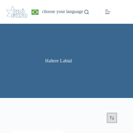
Pular
para
choose your language
o
conteúdo
Haltere Labial