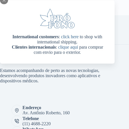
Home
Sobre Nós
Produtos
Blog
Contato
International customers
:
click here
to shop with
Minha conta
international shipping.
Clientes internacionais
:
clique aqui
para comprar
com envio para o exterior.
Estamos acompanhando de perto as novas tecnologias,
desenvolvendo produtos inovadores como aplicativos e
dispositivos médicos.
Endereço
Av. Antônio Roberto, 160
Telefone
(11) 4688-2220