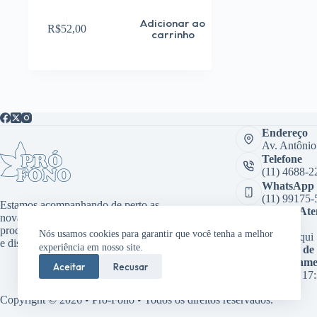
Adicionar ao
R$
52,00
carrinho
Endereço
Av. Antônio
Telefone
(11) 4688-2
WhatsApp
(11) 99175-
Estamos acompanhando de perto as
Sala de At
novas tecnologias, desenvolvendo
Virtual:
produtos inovadores como aplicativos
Nós usamos cookies para garantir que você tenha a melhor
Clique aqui
e dispositivos médicos.
experiência em nosso site.
Horário de
funcioname
Aceitar
Recusar
08:00 às 17
Copyright © 2026 • Pró-Fono • Todos os direitos reservados.