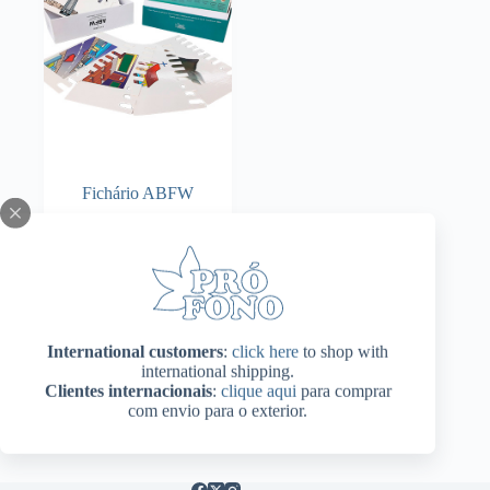
escolhidas
na
página
do
produto
Fichário ABFW
Adicionar ao
R$
430,00
carrinho
International customers
:
click here
to shop with
international shipping.
Clientes internacionais
:
clique aqui
para comprar
com envio para o exterior.