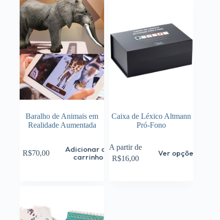
Baralho de Animais em
Caixa de Léxico Altmann
Realidade Aumentada
Pró-Fono
Este
A partir de
Adicionar ao
Ver opções
R$
70,00
produto
carrinho
R$
16,00
tem
várias
variantes.
As
opções
podem
ser