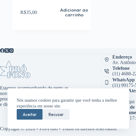
Adicionar ao
R$
35,00
carrinho
Endereço
Av. Antônio
Telefone
(11) 4688-2
WhatsApp
(11) 99175-
Estamos acompanhando de perto as
Sala de At
novas tecnologias, desenvolvendo
Virtual:
produtos inovadores como aplicativos
Nós usamos cookies para garantir que você tenha a melhor
Clique aqui
e dispositivos médicos.
experiência em nosso site.
Horário de
funcioname
Aceitar
Recusar
08:00 às 17
Copyright © 2026 • Pró-Fono • Todos os direitos reservados.