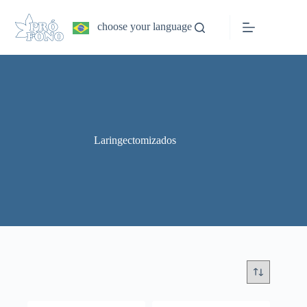
Pular
para
choose your language
o
conteúdo
Laringectomizados