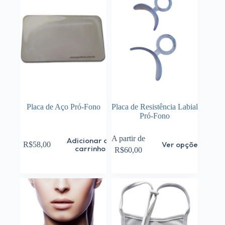
Placa de Aço Pró-Fono
Placa de Resistência Labial
Pró-Fono
Este
A partir de
Adicionar ao
Ver opções
R$
58,00
produto
carrinho
R$
60,00
tem
várias
variantes.
As
opções
podem
ser
escolhidas