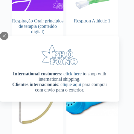
Respiração Oral: princípios
Respiron Athletic 1
de terapia (conteúdo
digital)
Adicionar ao
Adicionar ao
R$
133,00
R$
79,00
carrinho
carrinho
International customers
:
click here
to shop with
international shipping.
Clientes internacionais
:
clique aqui
para comprar
com envio para o exterior.