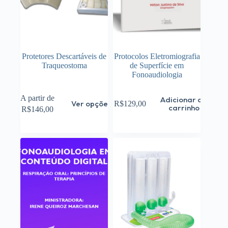
produto
produto
Protetores Descartáveis de
Protocolos Eletromiografia
Traqueostoma
de Superfície em
Fonoaudiologia
Este
A partir de
Adicionar ao
Ver opções
R$
129,00
produto
carrinho
R$
146,00
tem
várias
variantes.
As
opções
podem
ser
escolhidas
na
página
do
produto