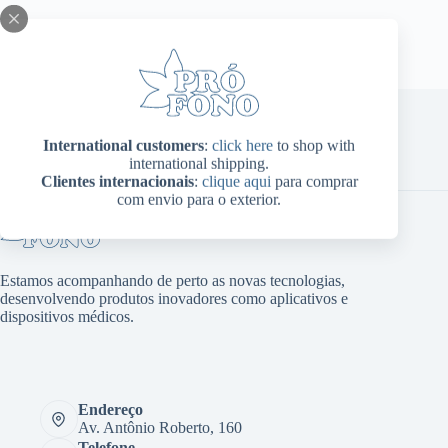
ser
escolhidas
na
página
do
produto
International customers
:
click here
to shop with
Home
Sobre Nós
Produtos
Blog
Contato
international shipping.
Minha conta
Clientes internacionais
:
clique aqui
para comprar
com envio para o exterior.
Estamos acompanhando de perto as novas tecnologias,
desenvolvendo produtos inovadores como aplicativos e
dispositivos médicos.
Endereço
Av. Antônio Roberto, 160
Telefone