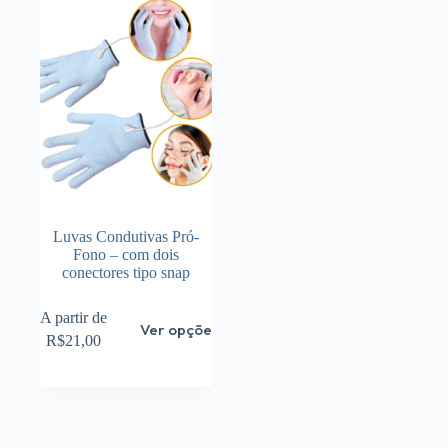
Luvas Condutivas Pró-
Fono – com dois
conectores tipo snap
Este
A partir de
Ver opções
produto
R$
21,00
tem
várias
variantes.
As
opções
podem