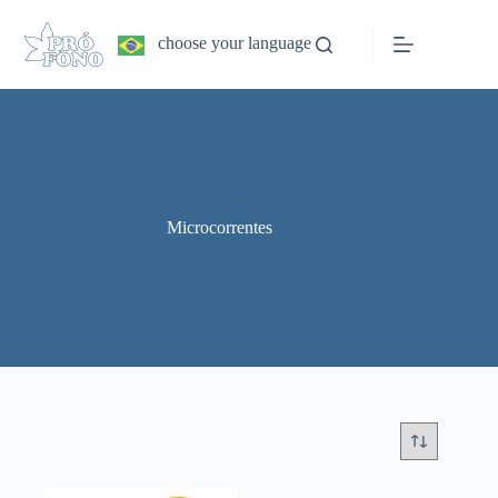
Pular
para
choose your language
o
conteúdo
Microcorrentes