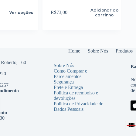
Adicionar ao
Ver opções
R$
73,00
carrinho
Home
Sobre Nós
Produtos
 Roberto, 160
Sobre Nós
Ba
Como Comprar e
220
Parcelamentos
No
Segurança
co
5257
Frete e Entrega
de
endimento
Política de reembolso e
devoluções
Política de Privacidade de
Dados Pessoais
nto
:30