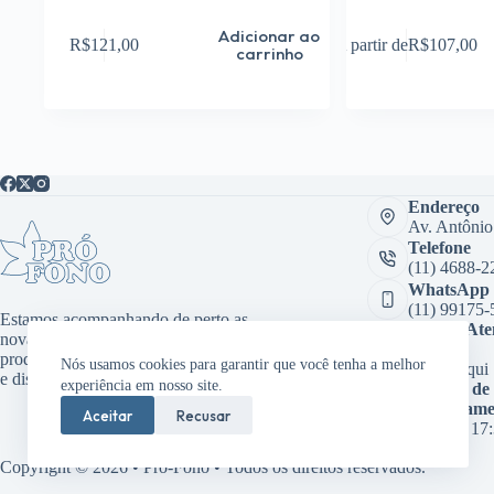
Este
Adicionar ao
R$
121,00
A partir de
R$
107,00
produto
carrinho
tem
várias
variantes.
As
opções
podem
ser
Endereço
escolhidas
Av. Antônio
na
página
Telefone
do
(11) 4688-2
produto
WhatsApp
(11) 99175-
Estamos acompanhando de perto as
Sala de At
novas tecnologias, desenvolvendo
Virtual:
produtos inovadores como aplicativos
Nós usamos cookies para garantir que você tenha a melhor
Clique aqui
e dispositivos médicos.
experiência em nosso site.
Horário de
funcioname
Aceitar
Recusar
08:00 às 17
Copyright © 2026 • Pró-Fono • Todos os direitos reservados.