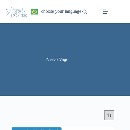
Pular
para
choose your language
o
conteúdo
Nervo Vago