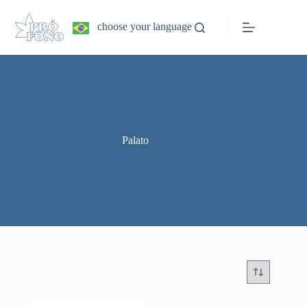
Pular
para
choose your language
o
conteúdo
Palato