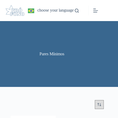
Pular
para
choose your language
o
conteúdo
Pares Mínimos