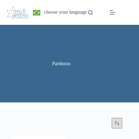
Pular
para
choose your language
o
conteúdo
Partituras