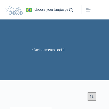
Pular
para
choose your language
o
conteúdo
relacionamento social