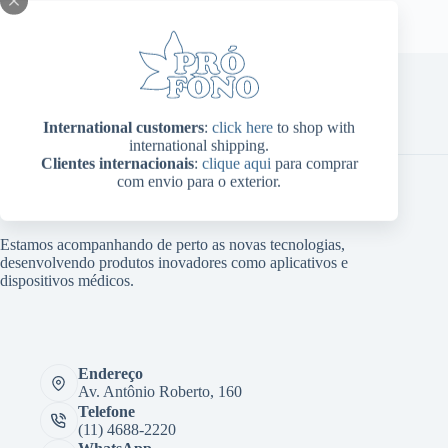
Home
Sobre Nós
Produtos
Blog
Contato
International customers
:
click here
to shop with
Minha conta
international shipping.
Clientes internacionais
:
clique aqui
para comprar
com envio para o exterior.
Estamos acompanhando de perto as novas tecnologias,
desenvolvendo produtos inovadores como aplicativos e
dispositivos médicos.
Endereço
Av. Antônio Roberto, 160
Telefone
(11) 4688-2220