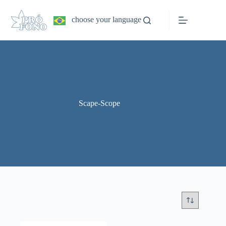
Pular
para
choose your language
o
conteúdo
Scape-Scope