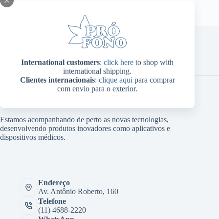
Home
Sobre Nós
Produtos
Blog
Contato
International customers
:
click here
to shop with
Minha conta
international shipping.
Clientes internacionais
:
clique aqui
para comprar
com envio para o exterior.
Estamos acompanhando de perto as novas tecnologias,
desenvolvendo produtos inovadores como aplicativos e
dispositivos médicos.
Endereço
Av. Antônio Roberto, 160
Telefone
(11) 4688-2220