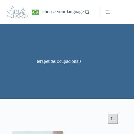
Pular
para
choose your language
o
conteúdo
terapeutas ocupacionais