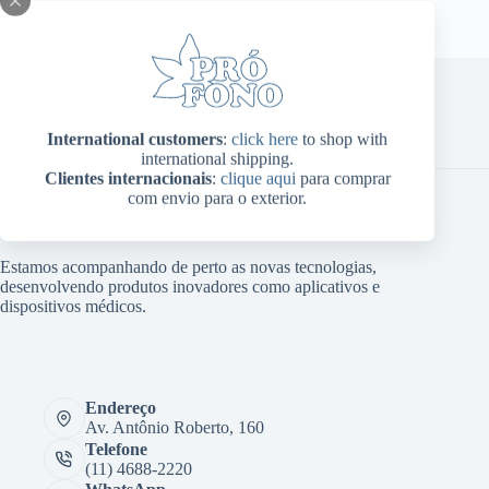
Home
Sobre Nós
Produtos
Blog
Contato
International customers
:
click here
to shop with
Minha conta
international shipping.
Clientes internacionais
:
clique aqui
para comprar
com envio para o exterior.
Estamos acompanhando de perto as novas tecnologias,
desenvolvendo produtos inovadores como aplicativos e
dispositivos médicos.
Endereço
Av. Antônio Roberto, 160
Telefone
(11) 4688-2220