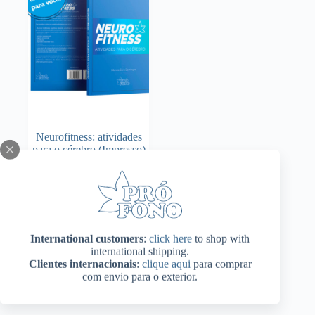
Neurofitness: atividades
para o cérebro (Impresso)
Adicionar ao
R$
74,00
carrinho
International customers
:
click here
to shop with
international shipping.
Clientes internacionais
:
clique aqui
para comprar
com envio para o exterior.