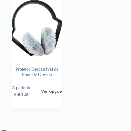
Protetor Descartável de
Fone de Ouvido
Este
A partir de
Ver opções
produto
R$
61,00
tem
várias
variantes.
As
opções
podem
ser