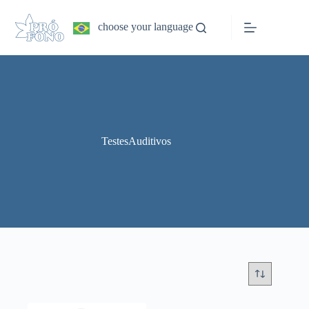
Pular
para
choose your language
o
conteúdo
TestesAuditivos