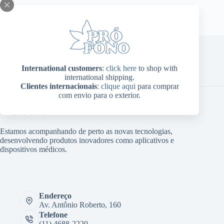
escolhidas
na
página
do
produto
International customers
:
click here
to shop with
Home
Sobre Nós
Produtos
Blog
Contato
international shipping.
Minha conta
Clientes internacionais
:
clique aqui
para comprar
com envio para o exterior.
Estamos acompanhando de perto as novas tecnologias,
desenvolvendo produtos inovadores como aplicativos e
dispositivos médicos.
Endereço
Av. Antônio Roberto, 160
Telefone
(11) 4688-2220