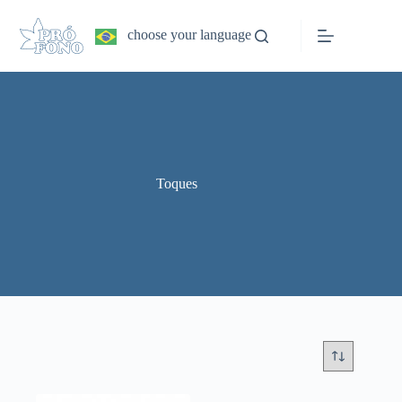
Pular
para
choose your language
o
conteúdo
Toques