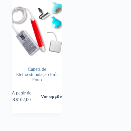
Caneta de
Eletroestimulação Pró-
Fono
Este
A partir de
Ver opções
produto
R$
102,00
tem
várias
variantes.
As
opções
podem