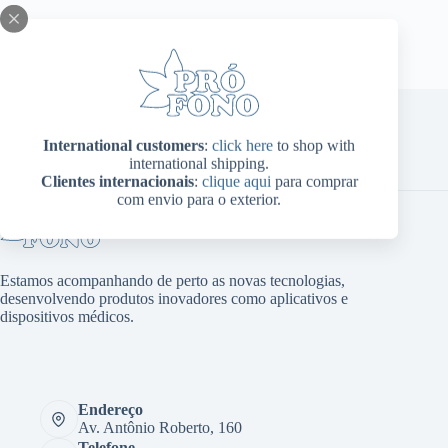
ser
escolhidas
na
página
do
produto
International customers
:
click here
to shop with
Home
Sobre Nós
Produtos
Blog
Contato
international shipping.
Minha conta
Clientes internacionais
:
clique aqui
para comprar
com envio para o exterior.
Estamos acompanhando de perto as novas tecnologias,
desenvolvendo produtos inovadores como aplicativos e
dispositivos médicos.
Endereço
Av. Antônio Roberto, 160
Telefone