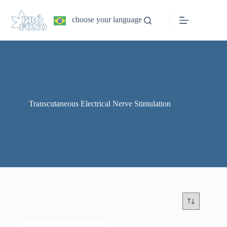
Pular
para
choose your language
o
conteúdo
Transcutaneous Electrical Nerve Stimulation