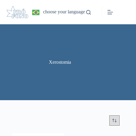
Pular
para
choose your language
o
conteúdo
Xerostomia