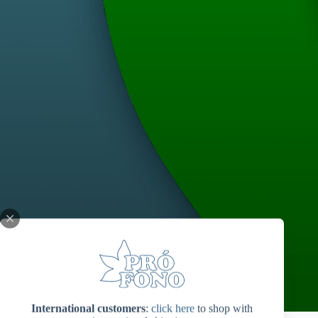
International customers
:
click here
to shop with
Ebooks EaD Pró-Fono: Articulação de Fonemas e Grafemas