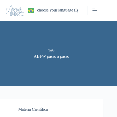
Pular
para
choose your language
o
conteúdo
TAG
ABFW passo a passo
Matéria Científica