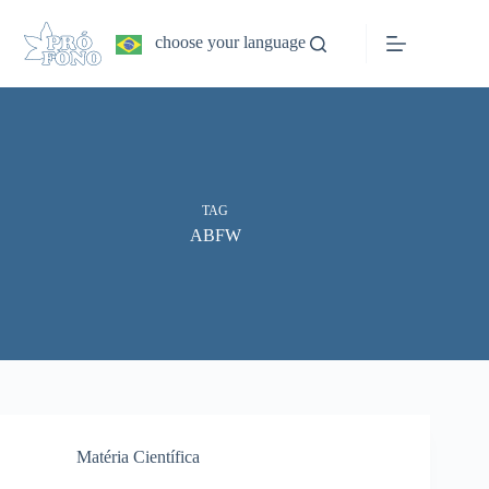
Pular
para
choose your language
o
conteúdo
TAG
ABFW
Matéria Científica