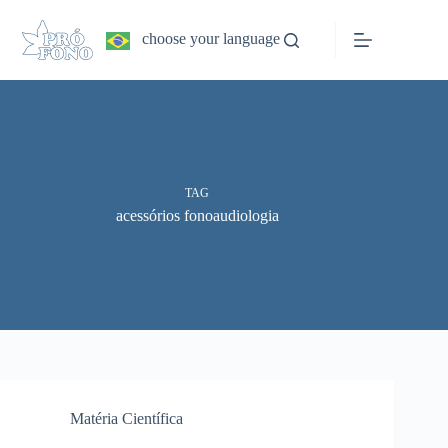
Pular
para
choose your language
o
conteúdo
TAG
acessórios fonoaudiologia
Matéria Científica