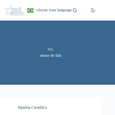
Pular
para
choose your language
o
conteúdo
TAG
atraso de fala
Matéria Científica