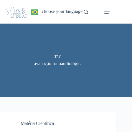
Pular
para
choose your language
o
conteúdo
TAG
avaliação fonoaudiológica
Matéria Científica