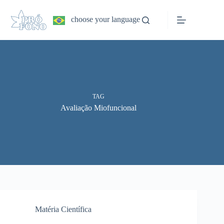
Pular
para
choose your language
o
conteúdo
TAG
Avaliação Miofuncional
Matéria Científica