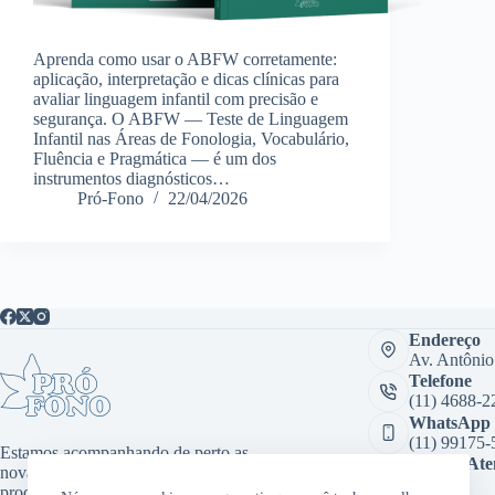
Aprenda como usar o ABFW corretamente:
aplicação, interpretação e dicas clínicas para
avaliar linguagem infantil com precisão e
segurança. O ABFW — Teste de Linguagem
Infantil nas Áreas de Fonologia, Vocabulário,
Fluência e Pragmática — é um dos
instrumentos diagnósticos…
Pró-Fono
22/04/2026
Endereço
Av. Antônio
Telefone
(11) 4688-2
WhatsApp
(11) 99175-
Estamos acompanhando de perto as
Sala de At
novas tecnologias, desenvolvendo
Virtual:
produtos inovadores como aplicativos