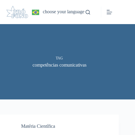
Pular
para
choose your language
o
conteúdo
TAG
competências comunicativas
Matéria Científica