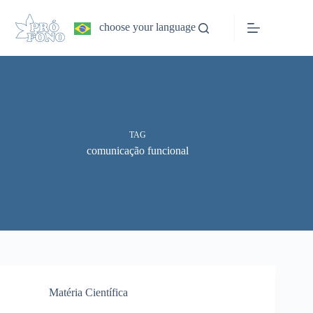
Pular
para
choose your language
o
conteúdo
TAG
comunicação funcional
Matéria Científica