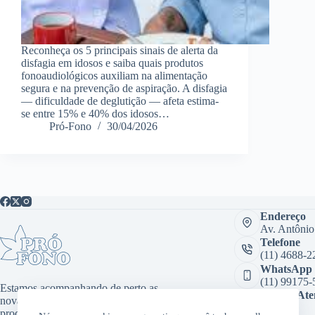
Reconheça os 5 principais sinais de alerta da
disfagia em idosos e saiba quais produtos
fonoaudiológicos auxiliam na alimentação
segura e na prevenção de aspiração. A disfagia
— dificuldade de deglutição — afeta estima-
se entre 15% e 40% dos idosos…
Pró-Fono
30/04/2026
Endereço
Av. Antônio
Telefone
(11) 4688-2
WhatsApp
(11) 99175-
Estamos acompanhando de perto as
Sala de At
novas tecnologias, desenvolvendo
Virtual:
produtos inovadores como aplicativos