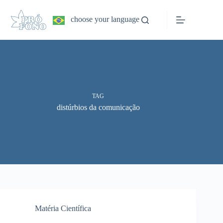
Pular
para
choose your language
o
conteúdo
TAG
distúrbios da comunicação
Matéria Científica