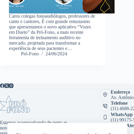
Caros colegas fonoaudiólogos, professores de
canto e cantores, É com grande entusiasmo
que apresentamos o novo aplicativo “Vozes
em Dueto” da Pró-Fono, a mais recente
ferramenta de treinamento auditivo no
mercado, projetada para transformar a
experiência de seus pacientes e…
Pró-Fono
24/06/2024
Endereço
Av. Antônio
Telefone
(11) 4688-2
WhatsApp
(11) 99175-
Estamos acompanhando de perto as
Sala de At
novas tecnologias, desenvolvendo
Virtual:
produtos inovadores como aplicativos