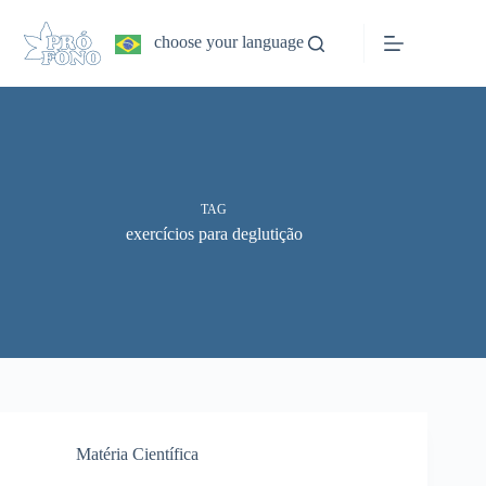
Pular
para
choose your language
o
conteúdo
TAG
exercícios para deglutição
Matéria Científica